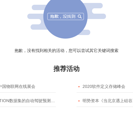
抱歉，没有找到相关的活动，您可以尝试其它关键词搜索
推荐活动
20中国物联网在线展会

2020软件定义存储峰会
TION数据集的自动驾驶预测模型挑战赛

明势资本《当北京遇上硅谷》系列之2