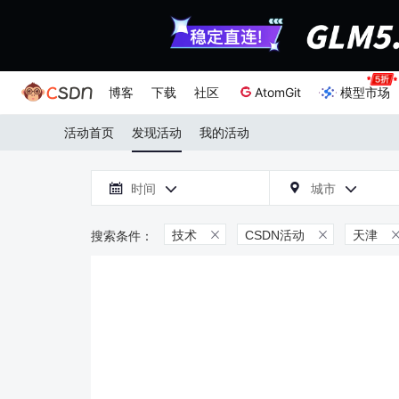
博客
下载
社区
AtomGit
模型市场
活动首页
发现活动
我的活动

时间
城市



技术
CSDN活动
天津

