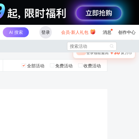
AI 搜索
登录
会员·新人礼包
消息
创作中心
×

未登录
🎁
￥30
登录领取最高
算力币
全部活动
免费活动
收费活动