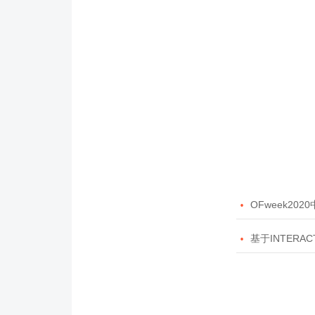

OFweek20

基于INTERAC