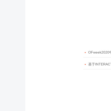

OFweek20

基于INTERAC