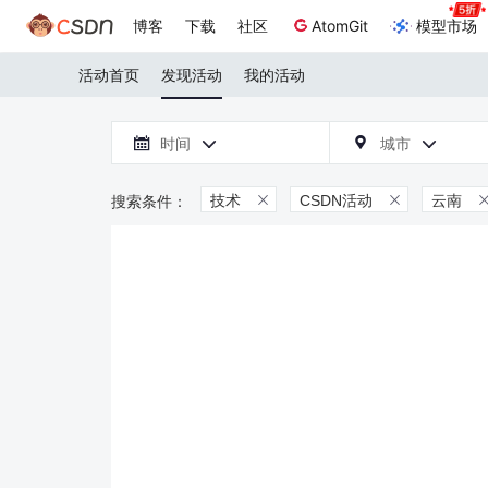
博客
下载
社区
AtomGit
模型市场
活动首页
发现活动
我的活动

时间
城市



技术
CSDN活动
云南

