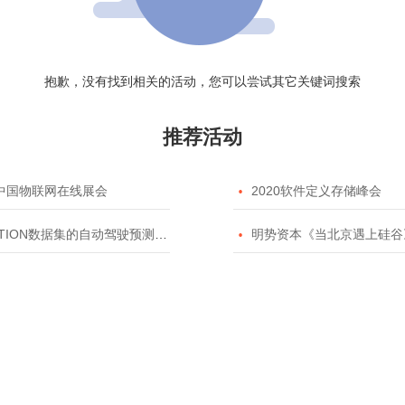
抱歉，没有找到相关的活动，您可以尝试其它关键词搜索
推荐活动
20中国物联网在线展会

2020软件定义存储峰会
TION数据集的自动驾驶预测模型挑战赛

明势资本《当北京遇上硅谷》系列之2