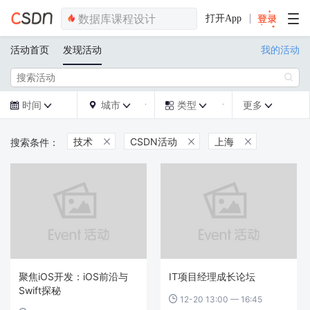
打开App
活动首页
发现活动
我的活动

时间
城市
类型
更多







技术
CSDN活动
上海



聚焦iOS开发：iOS前沿与
IT项目经理成长论坛
Swift探秘
12-20 13:00 — 16:45
