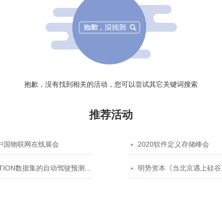
抱歉，没有找到相关的活动，您可以尝试其它关键词搜索
推荐活动
20中国物联网在线展会

2020软件定义存储峰会
TION数据集的自动驾驶预测模型挑战赛

明势资本《当北京遇上硅谷》系列之2