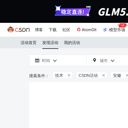
博客
下载
社区
AtomGit
模型市场
活动首页
发现活动
我的活动

时间
城市



技术
CSDN活动
安徽

