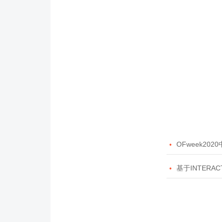

OFweek20

基于INTERAC