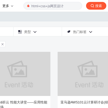
更多
搜索

类型
热门标签




&听云 性能大讲堂——应用性能
亚马逊AWS101云计算研讨会(
专场