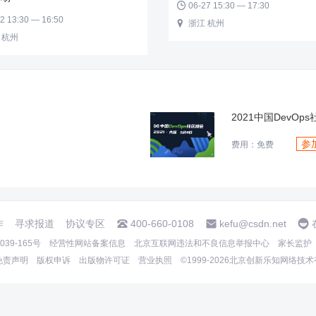
06-27 15:30 — 17:30

2 13:30 — 16:50
浙江 杭州

 杭州
2021中国DevOp
参
费用：免费
作
寻求报道
协议专区
400-660-0108
kefu@csdn.net
39-165号
经营性网站备案信息
北京互联网违法和不良信息举报中心
家长监护
免责声明
版权申诉
出版物许可证
营业执照
©1999-2026北京创新乐知网络技