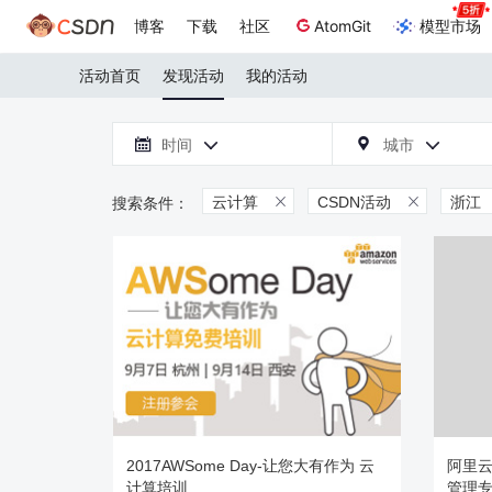
博客
下载
社区
AtomGit
模型市场
活动首页
发现活动
我的活动

时间
城市



云计算
CSDN活动
浙江


2017AWSome Day-让您大有作为 云
阿里云
计算培训
管理