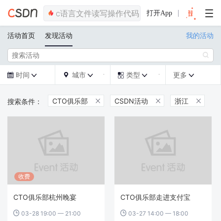
打开App
活动首页
发现活动
我的活动

时间
城市
类型
更多







CTO俱乐部
CSDN活动
浙江



收费
CTO俱乐部杭州晚宴
CTO俱乐部走进支付宝
03-28 19:00 — 21:00
03-27 14:00 — 18:00

