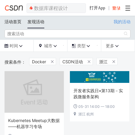
打开App
活动首页
发现活动
我的活动

时间
城市
类型
更多







Docker
CSDN活动
浙江



开发者实践日•第13期－实
践微服务架构
05-31 14:00 — 18:00

浙江 杭州

Kubernetes Meetup大数据
——机器学习专场