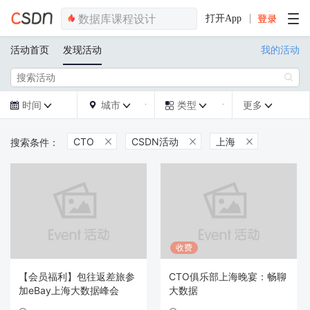
打开App
活动首页
发现活动
我的活动

时间
城市
类型
更多







CTO
CSDN活动
上海



收费
【会员福利】包往返差旅参
CTO俱乐部上海晚宴：畅聊
加eBay上海大数据峰会
大数据