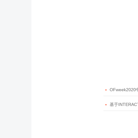

OFweek20

基于INTERAC