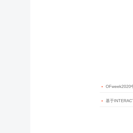

OFweek20

基于INTERAC