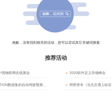
抱歉，没有找到相关的活动，您可以尝试其它关键词搜索
推荐活动
20中国物联网在线展会

2020软件定义存储峰会
TION数据集的自动驾驶预测模型挑战赛

明势资本《当北京遇上硅谷》系列之2