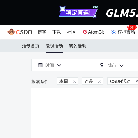
博客
下载
社区
AtomGit
模型市场
活动首页
发现活动
我的活动

时间
城市



本周
产品
CSDN活动

