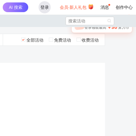
AI 搜索
登录
会员·新人礼包
消息
创作中心
×

未登录
🎁
￥30
登录领取最高
算力币
全部活动
免费活动
收费活动