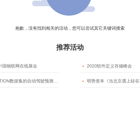
抱歉，没有找到相关的活动，您可以尝试其它关键词搜索
推荐活动
20中国物联网在线展会

2020软件定义存储峰会
TION数据集的自动驾驶预测模型挑战赛

明势资本《当北京遇上硅谷》系列之2