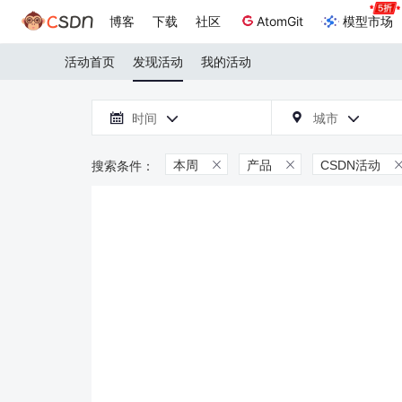
博客
下载
社区
AtomGit
模型市场
活动首页
发现活动
我的活动

时间
城市



本周
产品
CSDN活动

