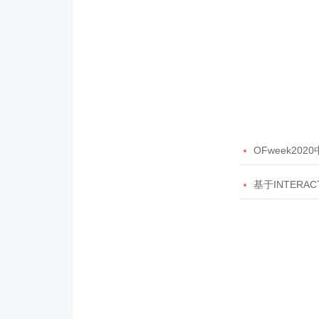

OFweek20

基于INTERAC