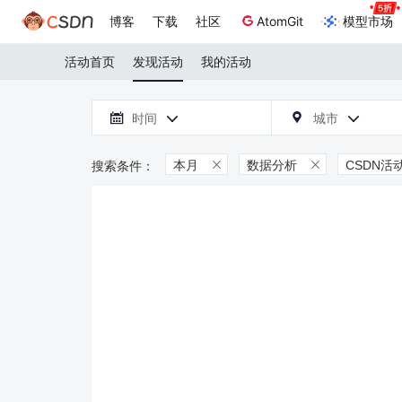
博客
下载
社区
AtomGit
模型市场
活动首页
发现活动
我的活动

时间
城市



本月
数据分析
CSDN活

