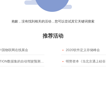
抱歉，没有找到相关的活动，您可以尝试其它关键词搜索
推荐活动
20中国物联网在线展会

2020软件定义存储峰会
TION数据集的自动驾驶预测模型挑战赛

明势资本《当北京遇上硅谷》系列之2