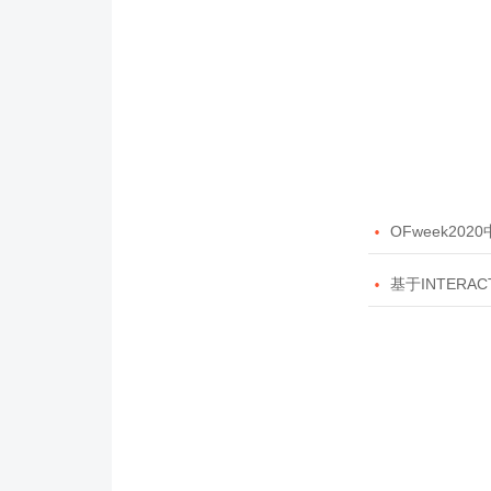

OFweek20

基于INTERAC