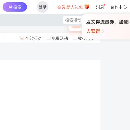
AI 搜索
登录
会员·新人礼包
消息
创作中心
×

未登录
🎁
￥30
登录领取最高
算力币
全部活动
免费活动
收费活动