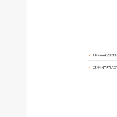

OFweek20

基于INTERAC