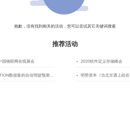
抱歉，没有找到相关的活动，您可以尝试其它关键词搜索
推荐活动
20中国物联网在线展会

2020软件定义存储峰会
TION数据集的自动驾驶预测模型挑战赛

明势资本《当北京遇上硅谷》系列之2