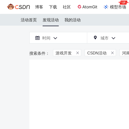
博客
下载
社区
AtomGit
模型市场
活动首页
发现活动
我的活动

时间
城市



游戏开发
CSDN活动
河

