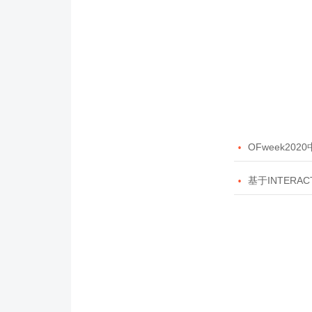

OFweek20

基于INTERAC