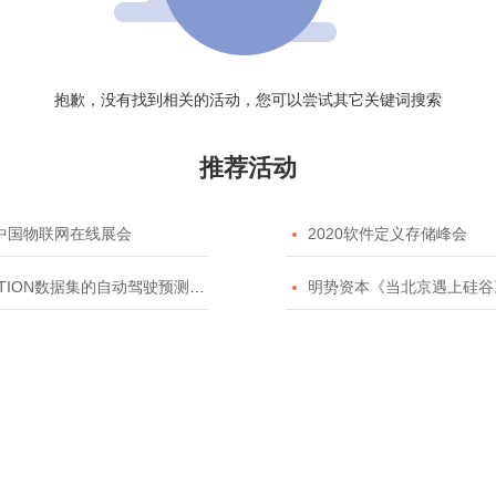
抱歉，没有找到相关的活动，您可以尝试其它关键词搜索
推荐活动
20中国物联网在线展会

2020软件定义存储峰会
TION数据集的自动驾驶预测模型挑战赛

明势资本《当北京遇上硅谷》系列之2