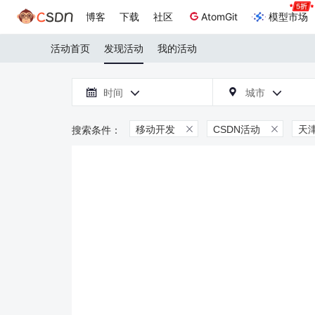
博客
下载
社区
AtomGit
模型市场
活动首页
发现活动
我的活动

时间
城市



移动开发
CSDN活动
天

