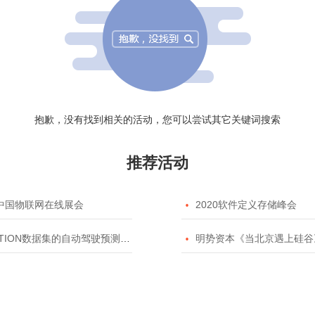
抱歉，没有找到相关的活动，您可以尝试其它关键词搜索
推荐活动
20中国物联网在线展会

2020软件定义存储峰会
TION数据集的自动驾驶预测模型挑战赛

明势资本《当北京遇上硅谷》系列之2