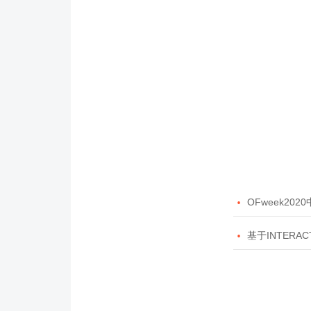

OFweek20

基于INTERAC