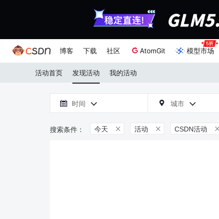
博客
下载
社区
AtomGit
模型市场
活动首页
发现活动
我的活动

时间
城市



今天
活动
CSDN活动

