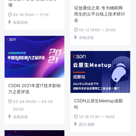
场
绽放通信之美-专为物联网
而生的云平台线上技术研讨
05-18 15:00 — 17:10

会
在线活动

05-12 19:00 — 20:00

在线活动

CSDN 2021年度IT技术影响
力之星评选
CSDN云原生Meetup成都
03-04 00:00 — 03-05

站
00:00
在线活动
12-18 13:30 — 18:00


四川 成都
