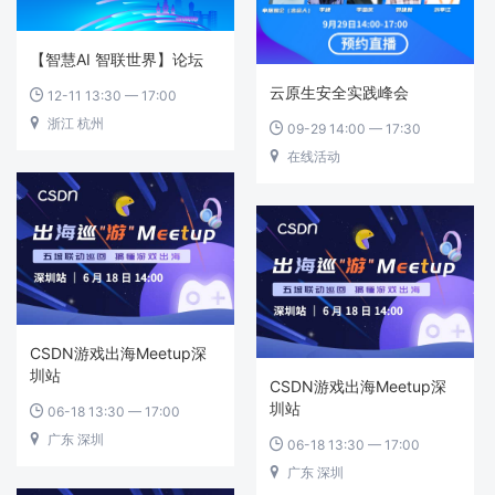
【智慧AI 智联世界】论坛
云原生安全实践峰会
12-11 13:30 — 17:00

浙江 杭州

09-29 14:00 — 17:30

在线活动

CSDN游戏出海Meetup深
圳站
CSDN游戏出海Meetup深
圳站
06-18 13:30 — 17:00

广东 深圳

06-18 13:30 — 17:00

广东 深圳
