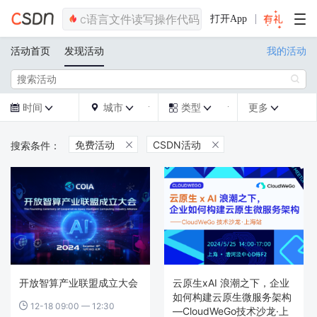
打开App
活动首页
发现活动
我的活动

时间
城市
类型
更多







免费活动
CSDN活动


开放智算产业联盟成立大会
云原生xAI 浪潮之下，企业
如何构建云原生微服务架构
12-18 09:00 — 12:30

—CloudWeGo技术沙龙·上