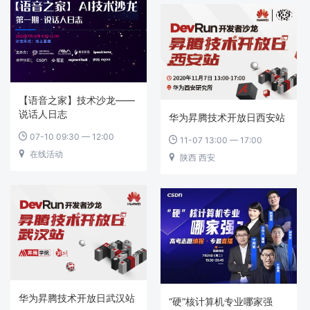
【语音之家】技术沙龙——
说话人日志
华为昇腾技术开放日西安站
07-10 09:30 — 12:00

11-07 13:00 — 17:00

在线活动

陕西 西安

华为昇腾技术开放日武汉站
“硬”核计算机专业哪家强