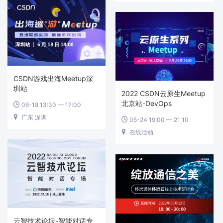
CSDN游戏出海Meetup深
圳站
2022 CSDN云原生Meetup
北京站-DevOps
06-18 13:30 — 17:00

广东 深圳

05-24 19:00 — 21:10

在线活动

云智技术论坛-智能对话专