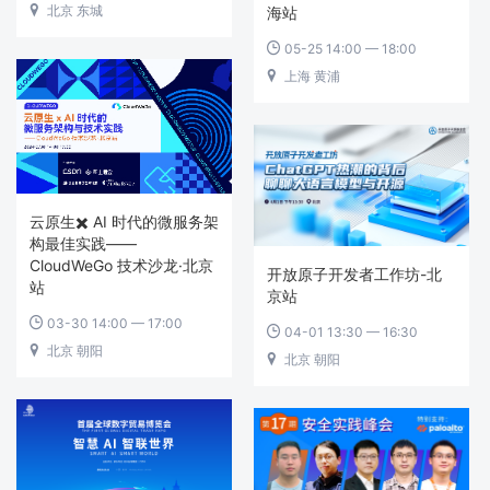
北京 东城

海站
05-25 14:00 — 18:00

上海 黄浦

云原生✖️ AI 时代的微服务架
构最佳实践——
CloudWeGo 技术沙龙·北京
开放原子开发者工作坊-北
站
京站
03-30 14:00 — 17:00

04-01 13:30 — 16:30

北京 朝阳

北京 朝阳
