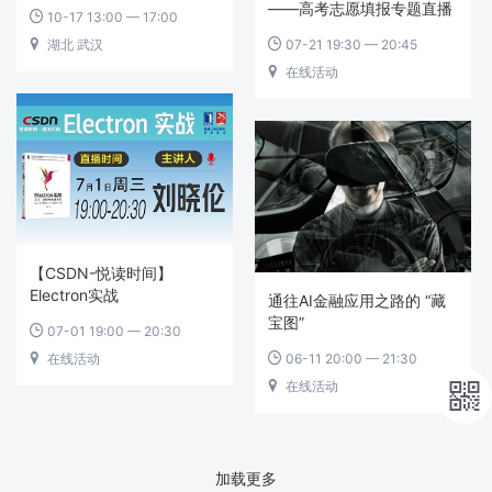
——高考志愿填报专题直播
10-17 13:00 — 17:00

07-21 19:30 — 20:45
湖北 武汉


在线活动

【CSDN-悦读时间】
Electron实战
通往AI金融应用之路的 “藏
宝图”
07-01 19:00 — 20:30

在线活动
06-11 20:00 — 21:30


在线活动


加载更多