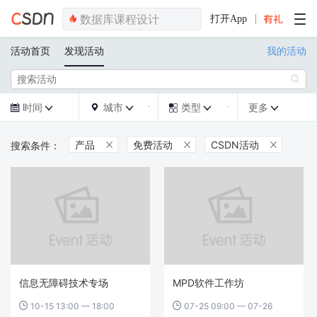
打开App
活动首页
发现活动
我的活动

时间
城市
类型
更多







产品
免费活动
CSDN活动



信息无障碍技术专场
MPD软件工作坊
10-15 13:00 — 18:00
07-25 09:00 — 07-26

