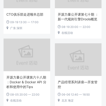
CTO俱乐部走进顺丰总部
开源力量公开课第七十期 ：
新一代规则引擎Drools概览
09-19 13:30 — 17:00

08-19 20:00 — 22:00

广东 深圳

在线活动

开源力量公开课第六十八期
：Docker & Docker API 分
产品经理系列讲座—开发管
析和使用中的Tips
控
08-05 20:00 — 22:00
06-06 12:40 — 16:50


在线活动
北京 海淀

