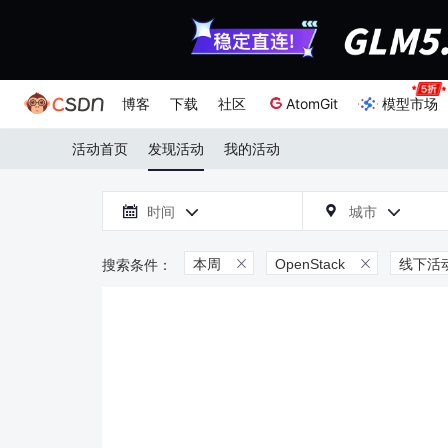
博客
下载
社区
AtomGit
模型市场
活动首页
发现活动
我的活动

时间
城市



本周
OpenStack
线下活

