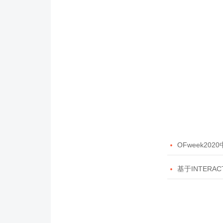

OFweek20

基于INTERAC