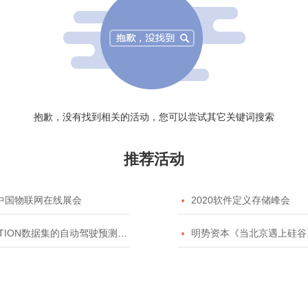
抱歉，没有找到相关的活动，您可以尝试其它关键词搜索
推荐活动
20中国物联网在线展会

2020软件定义存储峰会
TION数据集的自动驾驶预测模型挑战赛

明势资本《当北京遇上硅谷》系列之2