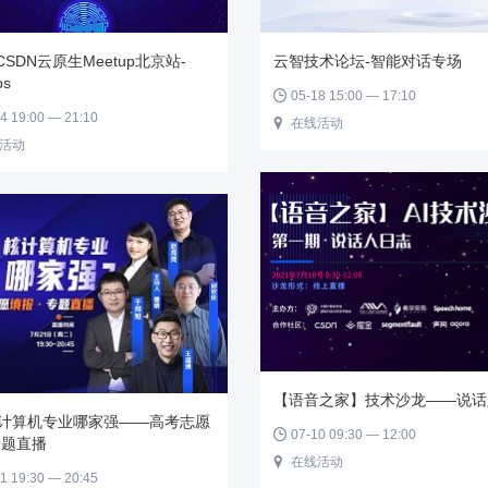
 CSDN云原生Meetup北京站-
云智技术论坛-智能对话专场
ps
05-18 15:00 — 17:10

4 19:00 — 21:10
在线活动

活动
【语音之家】技术沙龙——说话
核计算机专业哪家强——高考志愿
07-10 09:30 — 12:00

专题直播
在线活动

1 19:30 — 20:45