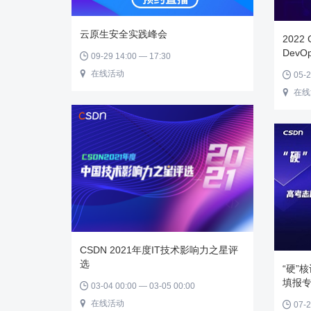
云原生安全实践峰会
2022
DevO
09-29 14:00 — 17:30

在线活动

05-2

在线

CSDN 2021年度IT技术影响力之星评
选
“硬”
填报
03-04 00:00 — 03-05 00:00

在线活动

07-2
