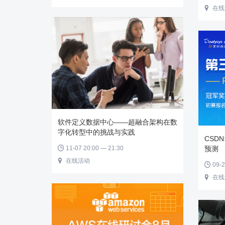
在线

软件定义数据中心——超融合架构在数
字化转型中的挑战与实践
CSD
预测
11-07 20:00 — 21:30

在线活动

09-2

在线
