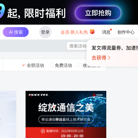
AI 搜索
登录
会员·新人礼包
消息
创作中心

全部活动
免费活动
收费活动