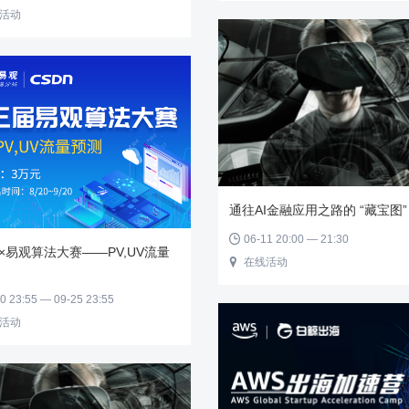
活动
通往AI金融应用之路的 “藏宝图”
06-11 20:00 — 21:30

N×易观算法大赛——PV,UV流量
在线活动

0 23:55 — 09-25 23:55
活动