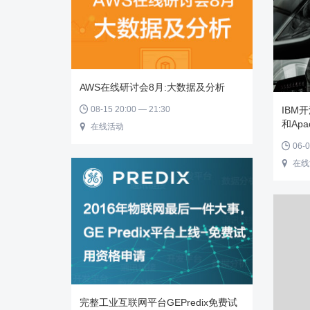
AWS在线研讨会8月:大数据及分析
08-15 20:00 — 21:30
IBM开

和Apac
在线活动

06-0

在线

完整工业互联网平台GEPredix免费试