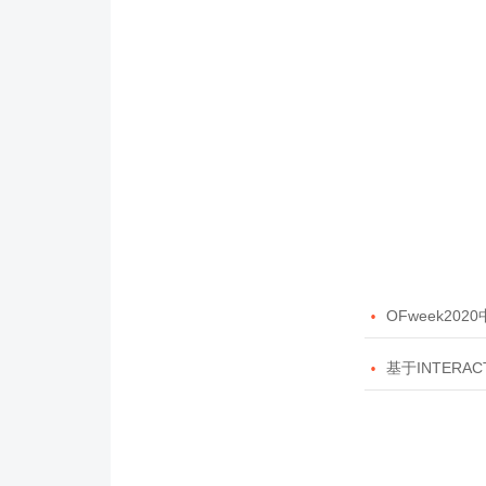

OFweek20

基于INTERAC