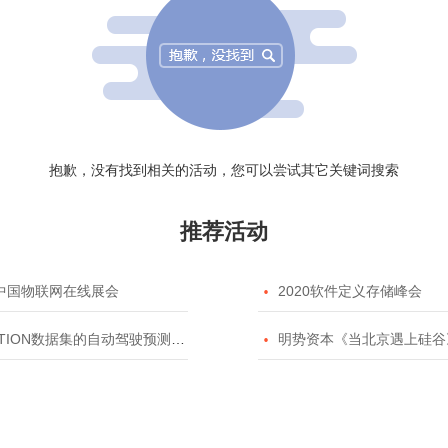
抱歉，没有找到相关的活动，您可以尝试其它关键词搜索
推荐活动
20中国物联网在线展会

2020软件定义存储峰会
TION数据集的自动驾驶预测模型挑战赛

明势资本《当北京遇上硅谷》系列之2