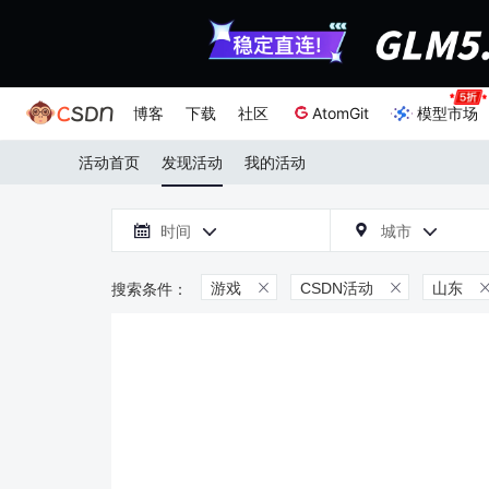
博客
下载
社区
AtomGit
模型市场
活动首页
发现活动
我的活动

时间
城市



游戏
CSDN活动
山东

