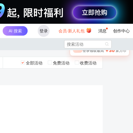
AI 搜索
登录
会员·新人礼包
消息
创作中心
×

未登录
🎁
￥30
登录领取最高
算力币
全部活动
免费活动
收费活动