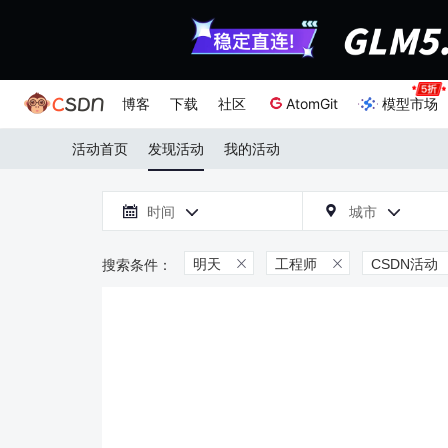
博客
下载
社区
AtomGit
模型市场
活动首页
发现活动
我的活动

时间
城市



明天
工程师
CSDN活动

