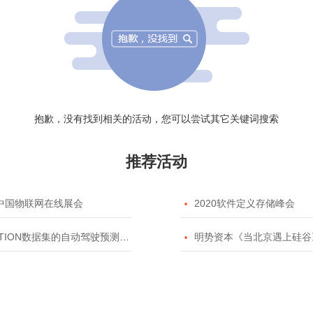
抱歉，没有找到相关的活动，您可以尝试其它关键词搜索
推荐活动
20中国物联网在线展会

2020软件定义存储峰会
TION数据集的自动驾驶预测模型挑战赛

明势资本《当北京遇上硅谷》系列之2