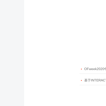

OFweek20

基于INTERAC