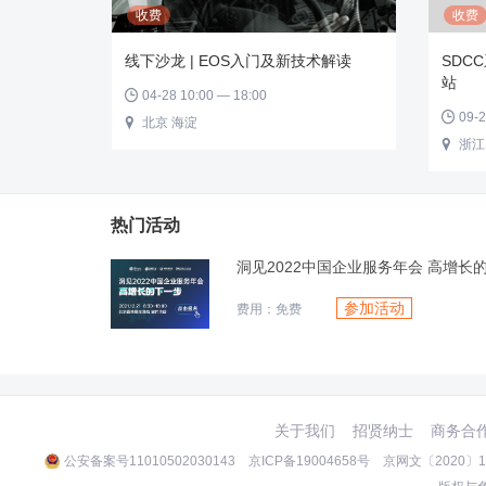
收费
收费
线下沙龙 | EOS入门及新技术解读
SDC
站
04-28 10:00 — 18:00

09-2

北京 海淀

浙江

热门活动
洞见2022中国企业服务年会 高增长
参加活动
费用：免费
关于我们
招贤纳士
商务合
公安备案号11010502030143
京ICP备19004658号
京网文〔2020〕10