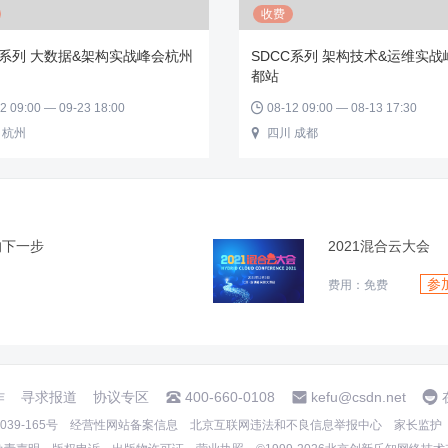
收费
C系列 大数据&架构实战峰会杭州
SDCC系列 架构技术&运维实
都站
2 09:00 — 09-23 18:00
08-12 09:00 — 08-13 17:30

 杭州
四川 成都

的下一步
2021混合云大会
参
费用：免费
作
寻求报道
协议专区
400-660-0108
kefu@csdn.net
39-165号
经营性网站备案信息
北京互联网违法和不良信息举报中心
家长监护