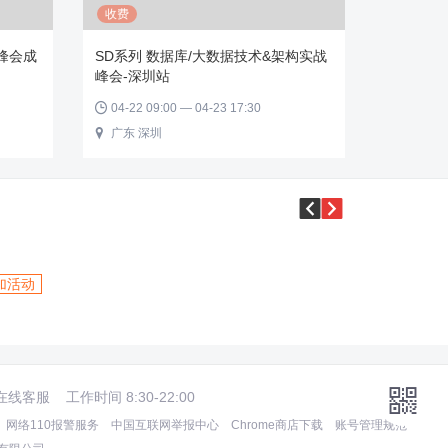
收费
战峰会成
SD系列 数据库/大数据技术&架构实战
峰会-深圳站
04-22 09:00 — 04-23 17:30

广东 深圳



加活动

在线客服
工作时间 8:30-22:00
网络110报警服务
中国互联网举报中心
Chrome商店下载
账号管理规范