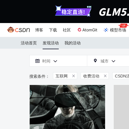
博客
下载
社区
AtomGit
模型市场
活动首页
发现活动
我的活动

时间
城市



互联网
收费活动
CSDN

