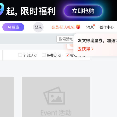
AI 搜索
登录
会员·新人礼包
消息
创作中心
×

未登录
🎁
￥30
登录领取最高
算力币
全部活动
免费活动
收费活动