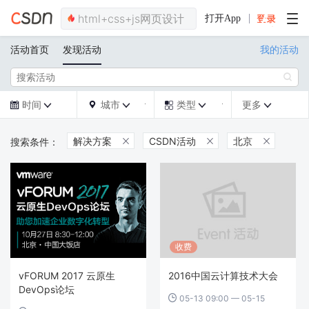
打开App
活动首页
发现活动
我的活动

时间
城市
类型
更多







解决方案
CSDN活动
北京



收费
vFORUM 2017 云原生
2016中国云计算技术大会
DevOps论坛
05-13 09:00 — 05-15
