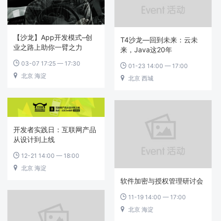
【沙龙】App开发模式–创
T4沙龙—回到未来：云未
业之路上助你一臂之力
来，Java这20年
03-07 17:25 — 17:30

01-23 14:00 — 17:00

北京 海淀

北京 西城

开发者实践日：互联网产品
从设计到上线
12-21 14:00 — 18:00

北京 海淀

软件加密与授权管理研讨会
11-19 14:00 — 17:00

北京 海淀
