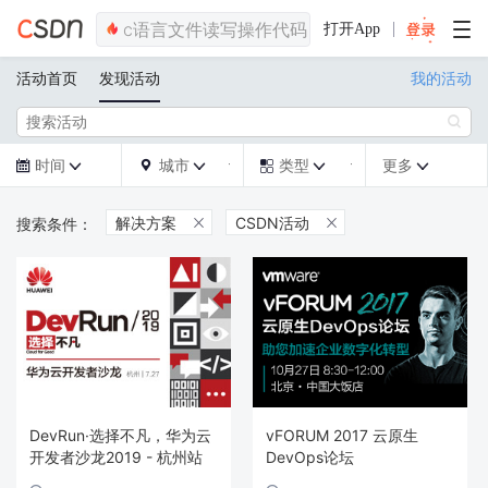
打开App
活动首页
发现活动
我的活动

时间
城市
类型
更多







解决方案
CSDN活动


DevRun·选择不凡，华为云
vFORUM 2017 云原生
开发者沙龙2019 - 杭州站
DevOps论坛