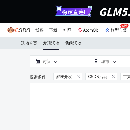
博客
下载
社区
AtomGit
模型市场
活动首页
发现活动
我的活动

时间
城市



游戏开发
CSDN活动
甘

