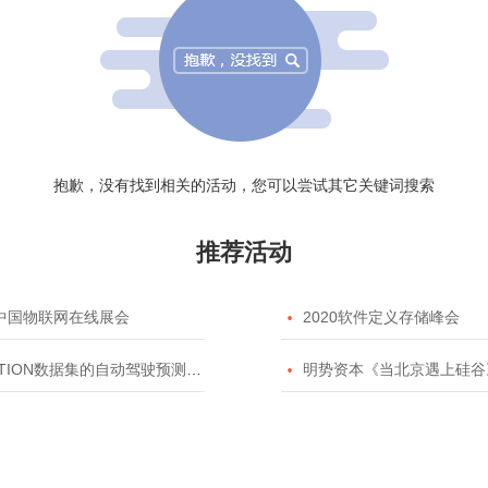
抱歉，没有找到相关的活动，您可以尝试其它关键词搜索
推荐活动
20中国物联网在线展会

2020软件定义存储峰会
TION数据集的自动驾驶预测模型挑战赛

明势资本《当北京遇上硅谷》系列之2