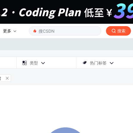
更多
搜索

类型
热门标签



肃
