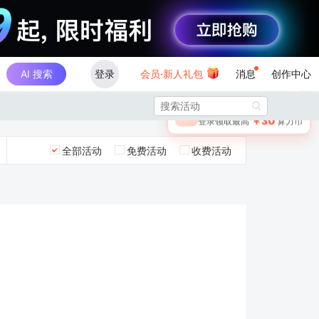
AI 搜索
登录
会员·新人礼包
消息
创作中心
×

未登录
🎁
￥30
登录领取最高
算力币
全部活动
免费活动
收费活动