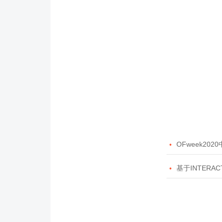

OFweek20

基于INTERAC