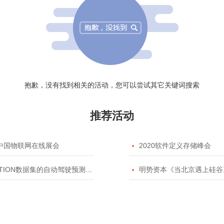
抱歉，没有找到相关的活动，您可以尝试其它关键词搜索
推荐活动
20中国物联网在线展会

2020软件定义存储峰会
TION数据集的自动驾驶预测模型挑战赛

明势资本《当北京遇上硅谷》系列之2