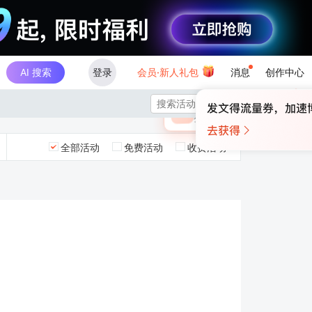
AI 搜索
登录
会员·新人礼包
消息
创作中心
×

未登录
🎁
￥30
登录领取最高
算力币
全部活动
免费活动
收费活动