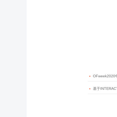

OFweek20

基于INTERAC