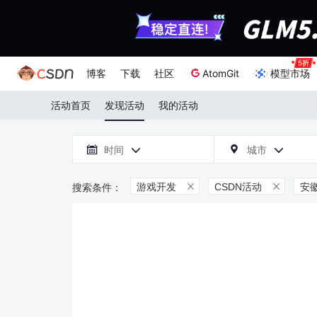
博客
下载
社区
AtomGit
模型市场
活动首页
发现活动
我的活动

时间
城市



游戏开发
CSDN活动
安

