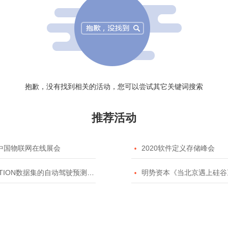
抱歉，没有找到相关的活动，您可以尝试其它关键词搜索
推荐活动
20中国物联网在线展会

2020软件定义存储峰会
TION数据集的自动驾驶预测模型挑战赛

明势资本《当北京遇上硅谷》系列之2