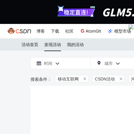
博客
下载
社区
AtomGit
模型市场
活动首页
发现活动
我的活动

时间
城市



移动互联网
CSDN活动

