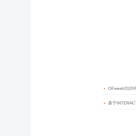

OFweek20

基于INTERAC