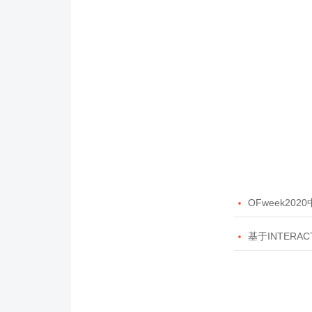

OFweek20

基于INTERAC