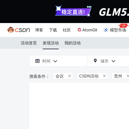
博客
下载
社区
AtomGit
模型市场
活动首页
发现活动
我的活动

时间
城市



会议
CSDN活动
贵州

