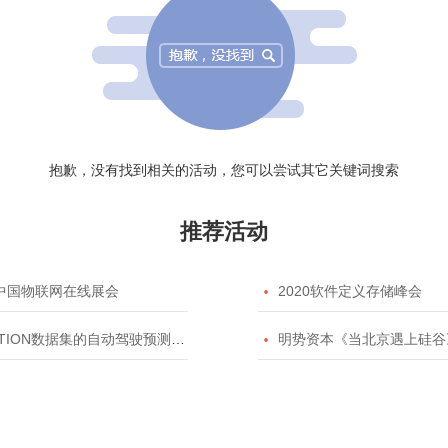
抱歉，没有找到相关的活动，您可以尝试其它关键词搜索
推荐活动
20中国物联网在线展会

2020软件定义存储峰会
TION数据集的自动驾驶预测模型挑战赛

明势资本《当北京遇上硅谷》系列之2