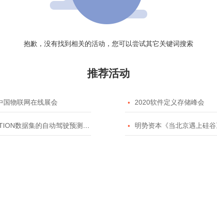
抱歉，没有找到相关的活动，您可以尝试其它关键词搜索
推荐活动
20中国物联网在线展会

2020软件定义存储峰会
TION数据集的自动驾驶预测模型挑战赛

明势资本《当北京遇上硅谷》系列之2