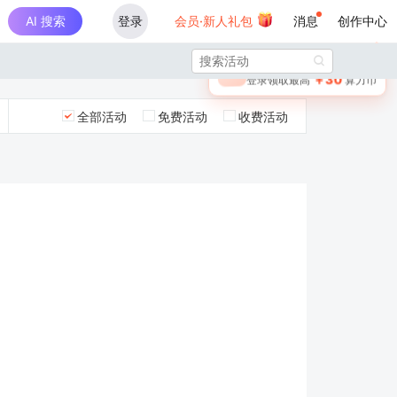
AI 搜索
登录
会员·新人礼包
消息
创作中心
×

未登录
🎁
￥30
登录领取最高
算力币
全部活动
免费活动
收费活动