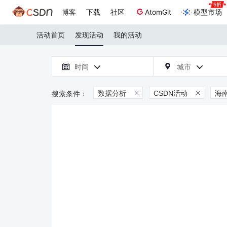
博客
下载
社区
AtomGit
模型市场
活动首页
发现活动
我的活动

时间
城市



数据分析
CSDN活动
海

