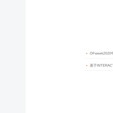

OFweek20

基于INTERAC