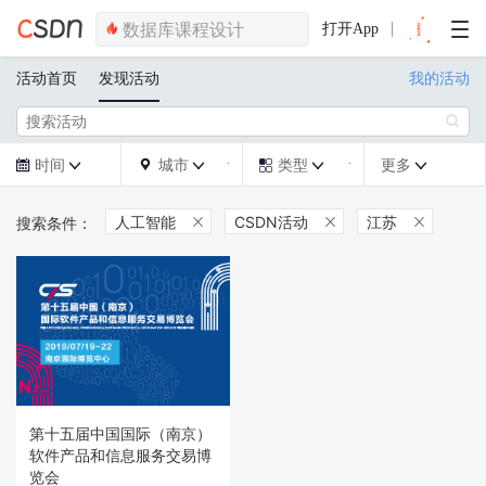
打开App
活动首页
发现活动
我的活动

时间
城市
类型
更多







人工智能
CSDN活动
江苏



第十五届中国国际（南京）
软件产品和信息服务交易博
览会