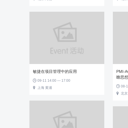
敏捷在项目管理中的应用
PMI
瞻思
09-11 14:00 — 17:00

08-1

上海 黄浦

北京
