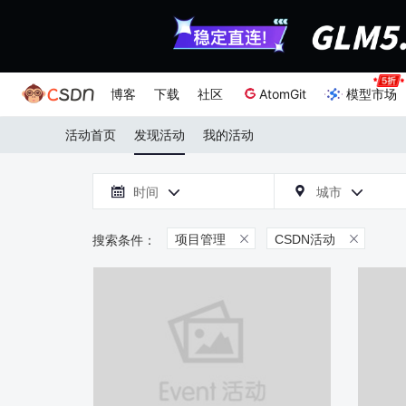
博客
下载
社区
AtomGit
模型市场
活动首页
发现活动
我的活动

时间
城市



项目管理
CSDN活动

