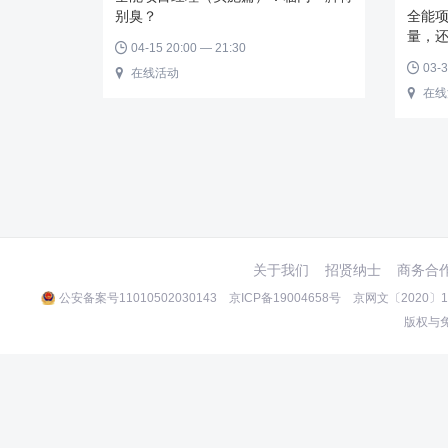
别臭？
全能
量，
04-15 20:00 — 21:30

03-3

在线活动

在线

关于我们
招贤纳士
商务合
公安备案号11010502030143
京ICP备19004658号
京网文〔2020〕10
版权与