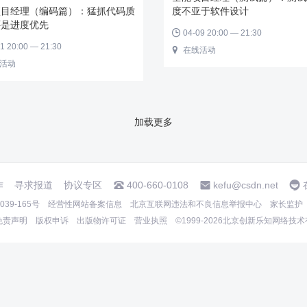
项目经理（编码篇）：猛抓代码质
度不亚于软件设计
还是进度优先
04-09 20:00 — 21:30

1 20:00 — 21:30
在线活动

活动
加载更多
作
寻求报道
协议专区
400-660-0108
kefu@csdn.net
39-165号
经营性网站备案信息
北京互联网违法和不良信息举报中心
家长监护
免责声明
版权申诉
出版物许可证
营业执照
©1999-2026北京创新乐知网络技