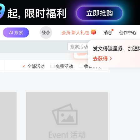
AI 搜索
登录
会员·新人礼包
消息
创作中心
×

未登录
🎁
￥30
登录领取最高
算力币
全部活动
免费活动
收费活动