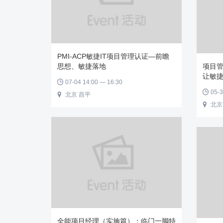
PMI-ACP敏捷IT项目管理认证—前瞻
思想、敏捷落地
项目
让敏
07-04 14:00 — 16:30

05-3

北京 昌平

北京

全能项目经理（实施篇）：临门一脚特