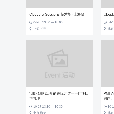
Cloudera Sessions 技术场 (上海站）
Clou
04-20 13:30 — 18:00
04-1


上海 长宁
北京


“组织战略落地”的保障之道一一IT项目
PMI
群管理
思想
10-17 13:10 — 16:30
10-1


北京 海淀
北京

