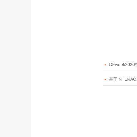

OFweek20

基于INTERAC