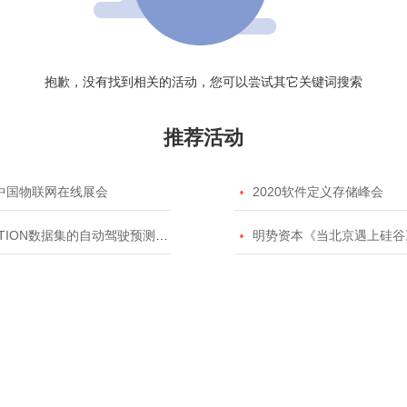
抱歉，没有找到相关的活动，您可以尝试其它关键词搜索
推荐活动
20中国物联网在线展会

2020软件定义存储峰会
TION数据集的自动驾驶预测模型挑战赛

明势资本《当北京遇上硅谷》系列之2