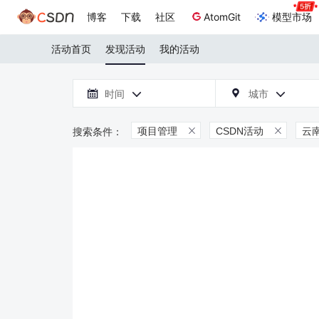
博客
下载
社区
AtomGit
模型市场
活动首页
发现活动
我的活动

时间
城市



项目管理
CSDN活动
云

