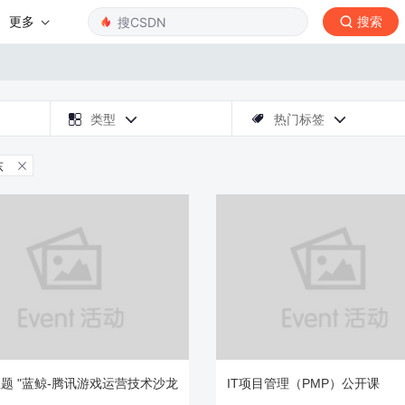
更多
搜索

类型
热门标签



东

题 "蓝鲸-腾讯游戏运营技术沙龙
IT项目管理（PMP）公开课