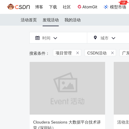
博客
下载
社区
AtomGit
模型市场
活动首页
发现活动
我的活动

时间
城市



项目管理
CSDN活动
广


Cloudera Sessions 大数据平台技术讲
活动主
堂 (深圳站）