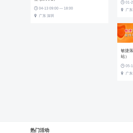
01-2

04-13 09:00 — 18:00

广东

广东 深圳

敏捷
站）
05-1

广东

热门活动