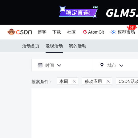
博客
下载
社区
AtomGit
模型市场
活动首页
发现活动
我的活动

时间
城市



本周
移动应用
CSDN活

