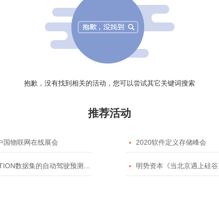
抱歉，没有找到相关的活动，您可以尝试其它关键词搜索
推荐活动
20中国物联网在线展会

2020软件定义存储峰会
TION数据集的自动驾驶预测模型挑战赛

明势资本《当北京遇上硅谷》系列之2