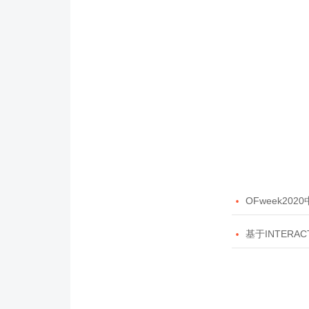

OFweek20

基于INTERAC