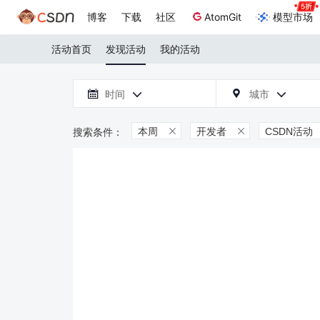
博客
下载
社区
AtomGit
模型市场
活动首页
发现活动
我的活动

时间
城市



本周
开发者
CSDN活动

