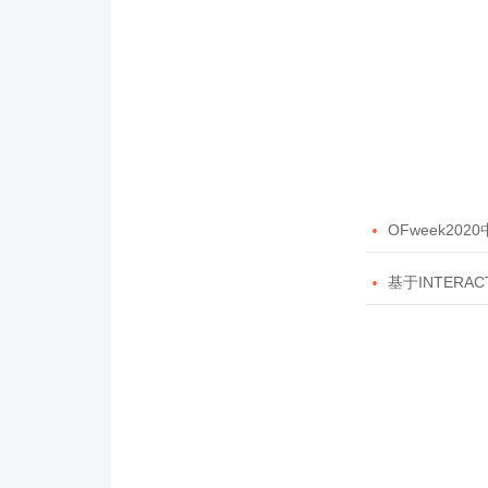

OFweek20

基于INTERAC