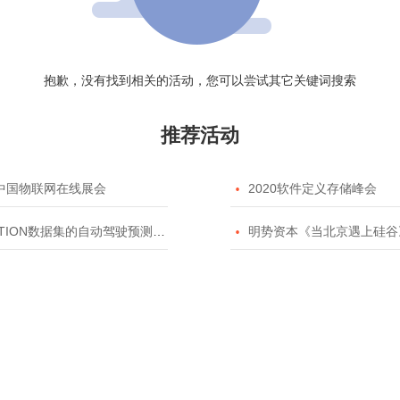
抱歉，没有找到相关的活动，您可以尝试其它关键词搜索
推荐活动
20中国物联网在线展会

2020软件定义存储峰会
TION数据集的自动驾驶预测模型挑战赛

明势资本《当北京遇上硅谷》系列之2