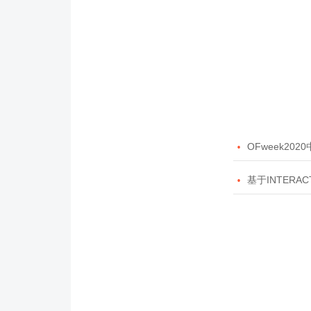

OFweek20

基于INTERAC