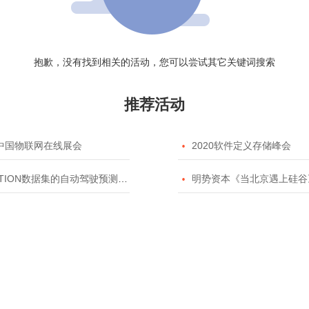
抱歉，没有找到相关的活动，您可以尝试其它关键词搜索
推荐活动
20中国物联网在线展会

2020软件定义存储峰会
TION数据集的自动驾驶预测模型挑战赛

明势资本《当北京遇上硅谷》系列之2