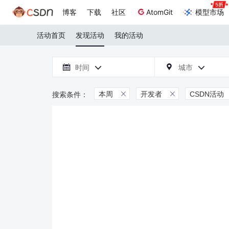
博客
下载
社区
AtomGit
模型市场
活动首页
发现活动
我的活动

时间
城市



本周
开发者
CSDN活动

