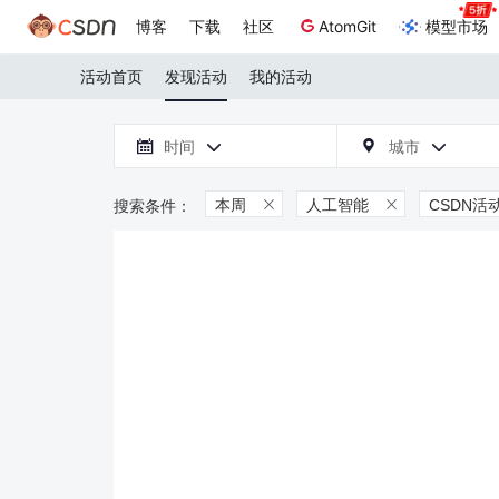
博客
下载
社区
AtomGit
模型市场
活动首页
发现活动
我的活动

时间
城市



本周
人工智能
CSDN活

