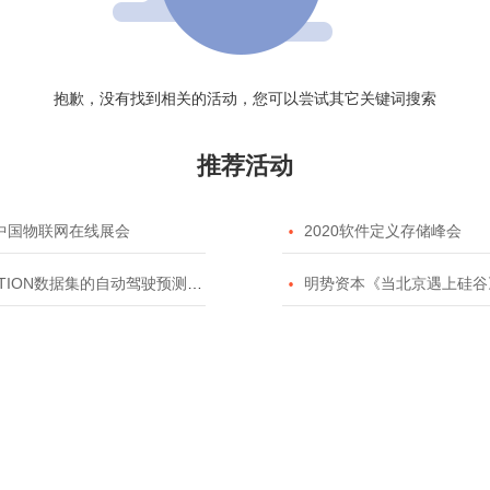
抱歉，没有找到相关的活动，您可以尝试其它关键词搜索
推荐活动
20中国物联网在线展会

2020软件定义存储峰会
TION数据集的自动驾驶预测模型挑战赛

明势资本《当北京遇上硅谷》系列之2