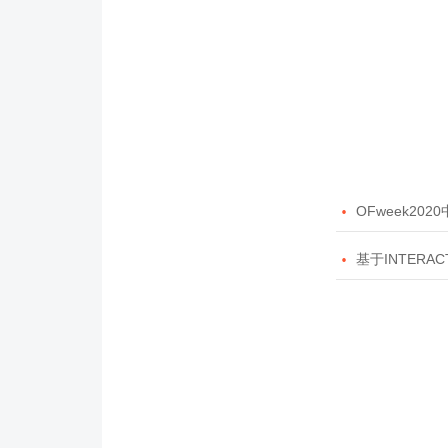

OFweek20

基于INTERAC