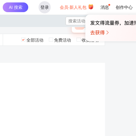
AI 搜索
登录
会员·新人礼包
消息
创作中心
×

未登录
🎁
￥30
登录领取最高
算力币
全部活动
免费活动
收费活动