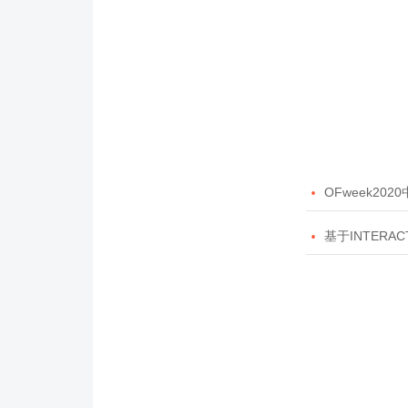

OFweek20

基于INTERAC