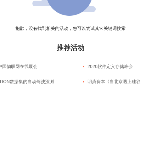
抱歉，没有找到相关的活动，您可以尝试其它关键词搜索
推荐活动
20中国物联网在线展会

2020软件定义存储峰会
TION数据集的自动驾驶预测模型挑战赛

明势资本《当北京遇上硅谷》系列之2