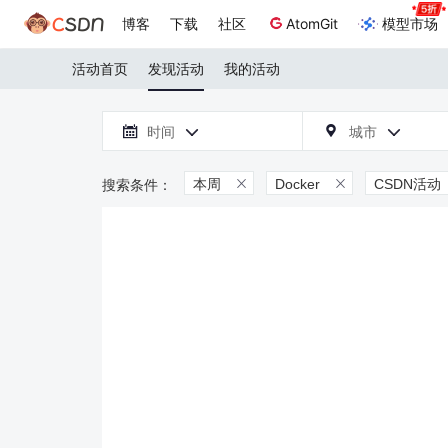
博客
下载
社区
AtomGit
模型市场
活动首页
发现活动
我的活动

时间
城市



本周
Docker
CSDN活动

