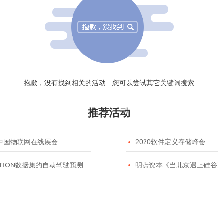
抱歉，没有找到相关的活动，您可以尝试其它关键词搜索
推荐活动
20中国物联网在线展会

2020软件定义存储峰会
TION数据集的自动驾驶预测模型挑战赛

明势资本《当北京遇上硅谷》系列之2