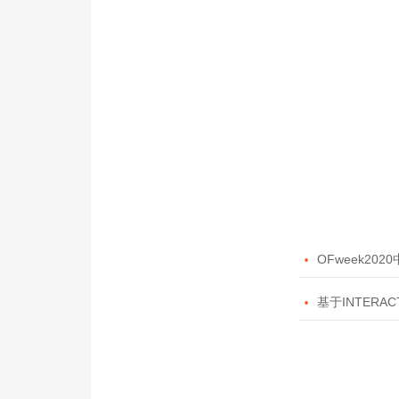

OFweek20

基于INTERAC