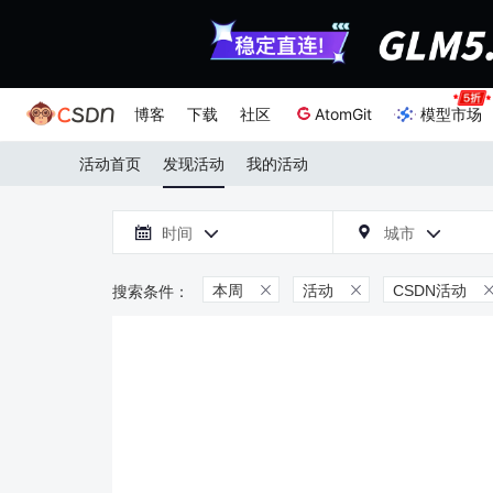
博客
下载
社区
AtomGit
模型市场
活动首页
发现活动
我的活动

时间
城市



本周
活动
CSDN活动

