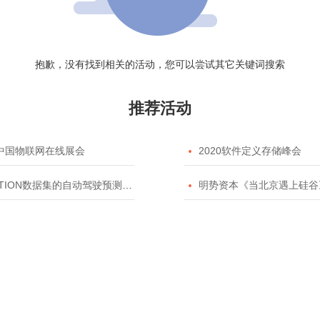
抱歉，没有找到相关的活动，您可以尝试其它关键词搜索
推荐活动
20中国物联网在线展会

2020软件定义存储峰会
TION数据集的自动驾驶预测模型挑战赛

明势资本《当北京遇上硅谷》系列之2