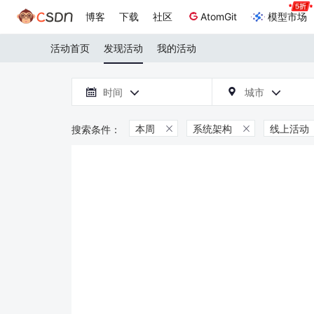
博客
下载
社区
AtomGit
模型市场
活动首页
发现活动
我的活动

时间
城市



本周
系统架构
线上活动

