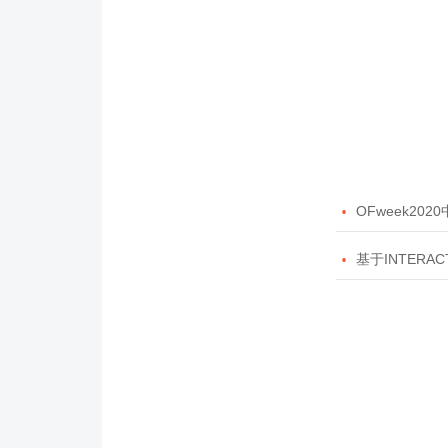

OFweek20

基于INTERAC