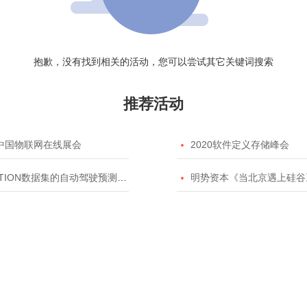
抱歉，没有找到相关的活动，您可以尝试其它关键词搜索
推荐活动
20中国物联网在线展会

2020软件定义存储峰会
TION数据集的自动驾驶预测模型挑战赛

明势资本《当北京遇上硅谷》系列之2