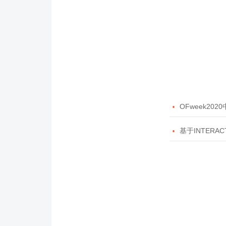

OFweek20

基于INTERAC