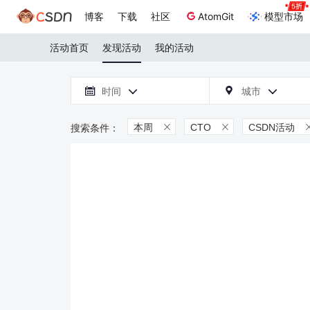
博客
下载
社区
AtomGit
模型市场
活动首页
发现活动
我的活动

时间
城市



本周
CTO
CSDN活动

