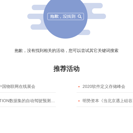
抱歉，没有找到相关的活动，您可以尝试其它关键词搜索
推荐活动
20中国物联网在线展会

2020软件定义存储峰会
TION数据集的自动驾驶预测模型挑战赛

明势资本《当北京遇上硅谷》系列之2