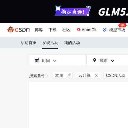
博客
下载
社区
AtomGit
模型市场
活动首页
发现活动
我的活动

时间
城市



本周
云计算
CSDN活动

