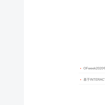

OFweek20

基于INTERAC