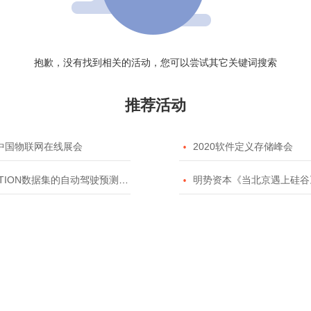
抱歉，没有找到相关的活动，您可以尝试其它关键词搜索
推荐活动
20中国物联网在线展会

2020软件定义存储峰会
TION数据集的自动驾驶预测模型挑战赛

明势资本《当北京遇上硅谷》系列之2