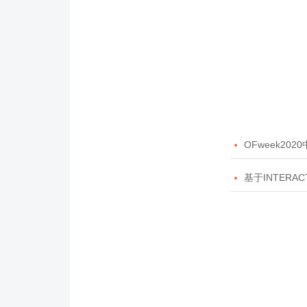

OFweek20

基于INTERAC