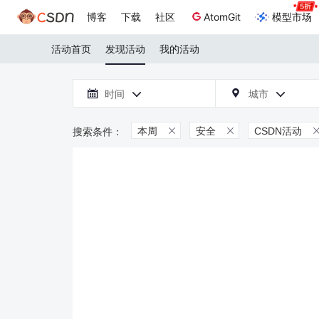
博客
下载
社区
AtomGit
模型市场
活动首页
发现活动
我的活动

时间
城市



本周
安全
CSDN活动

