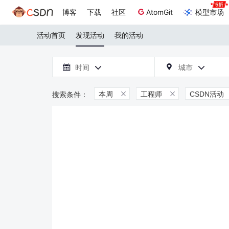
博客
下载
社区
AtomGit
模型市场
活动首页
发现活动
我的活动

时间
城市



本周
工程师
CSDN活动

