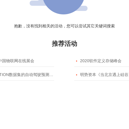
抱歉，没有找到相关的活动，您可以尝试其它关键词搜索
推荐活动
20中国物联网在线展会

2020软件定义存储峰会
TION数据集的自动驾驶预测模型挑战赛

明势资本《当北京遇上硅谷》系列之2