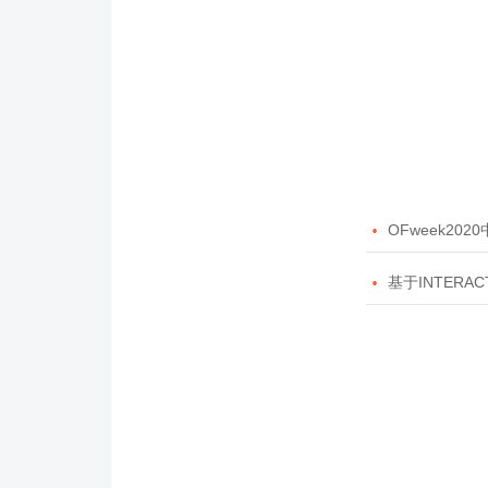

OFweek20

基于INTERAC