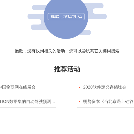
抱歉，没有找到相关的活动，您可以尝试其它关键词搜索
推荐活动
20中国物联网在线展会

2020软件定义存储峰会
TION数据集的自动驾驶预测模型挑战赛

明势资本《当北京遇上硅谷》系列之2