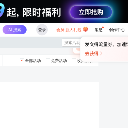
AI 搜索
登录
会员·新人礼包
消息
创作中心
×

未登录
🎁
￥30
登录领取最高
算力币
全部活动
免费活动
收费活动