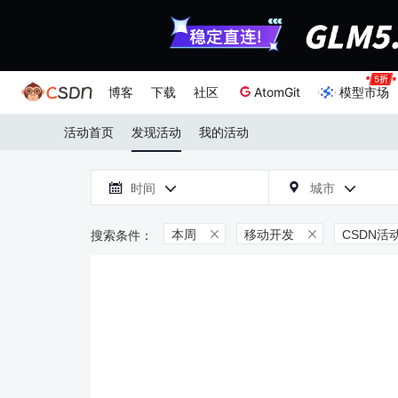
博客
下载
社区
AtomGit
模型市场
活动首页
发现活动
我的活动

时间
城市



本周
移动开发
CSDN活

