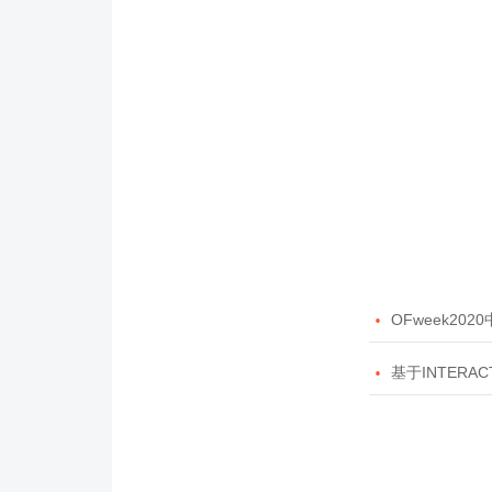

OFweek20

基于INTERAC