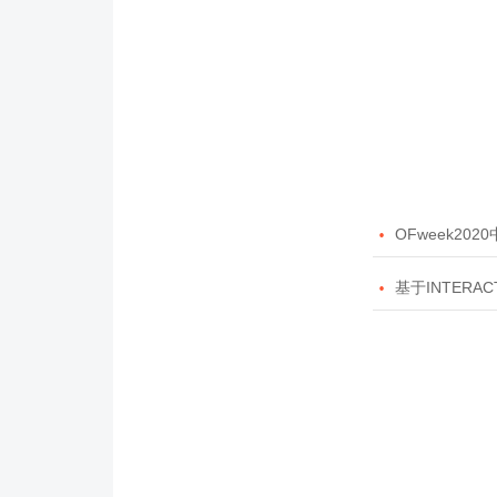

OFweek20

基于INTERAC