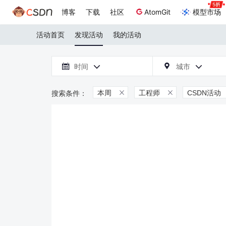
博客
下载
社区
AtomGit
模型市场
活动首页
发现活动
我的活动

时间
城市



本周
工程师
CSDN活动

