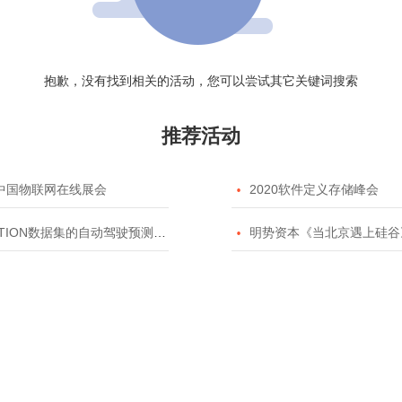
抱歉，没有找到相关的活动，您可以尝试其它关键词搜索
推荐活动
20中国物联网在线展会

2020软件定义存储峰会
TION数据集的自动驾驶预测模型挑战赛

明势资本《当北京遇上硅谷》系列之2