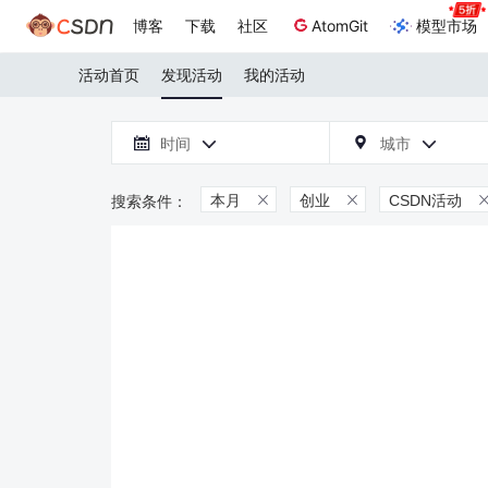
博客
下载
社区
AtomGit
模型市场
活动首页
发现活动
我的活动

时间
城市



本月
创业
CSDN活动

