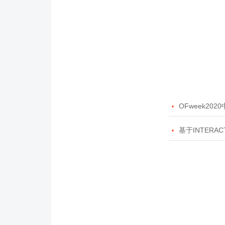

OFweek20

基于INTERAC