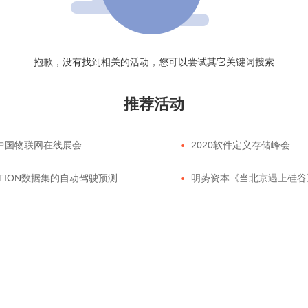
抱歉，没有找到相关的活动，您可以尝试其它关键词搜索
推荐活动
20中国物联网在线展会

2020软件定义存储峰会
TION数据集的自动驾驶预测模型挑战赛

明势资本《当北京遇上硅谷》系列之2