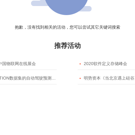
抱歉，没有找到相关的活动，您可以尝试其它关键词搜索
推荐活动
20中国物联网在线展会

2020软件定义存储峰会
TION数据集的自动驾驶预测模型挑战赛

明势资本《当北京遇上硅谷》系列之2