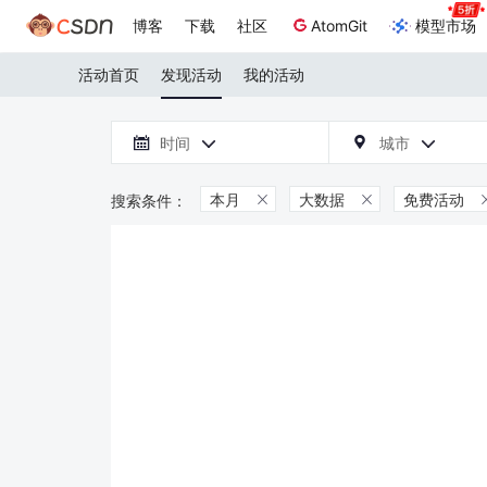
博客
下载
社区
AtomGit
模型市场
活动首页
发现活动
我的活动

时间
城市



本月
大数据
免费活动

