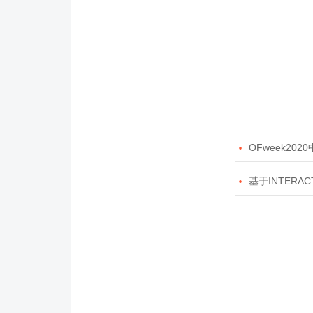

OFweek20

基于INTERAC