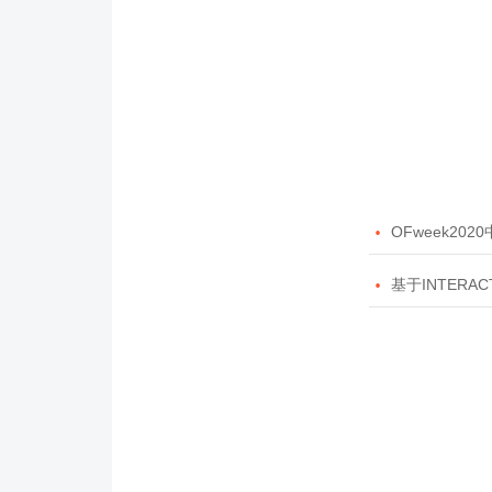

OFweek20

基于INTERAC