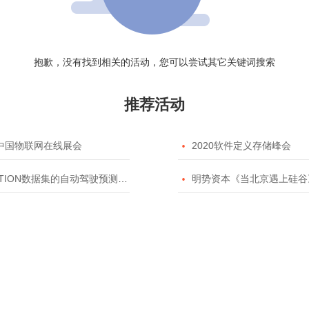
抱歉，没有找到相关的活动，您可以尝试其它关键词搜索
推荐活动
20中国物联网在线展会

2020软件定义存储峰会
TION数据集的自动驾驶预测模型挑战赛

明势资本《当北京遇上硅谷》系列之2