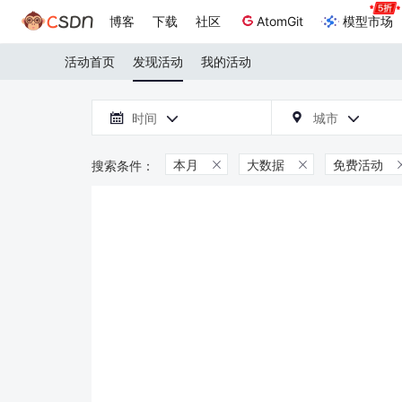
博客
下载
社区
AtomGit
模型市场
活动首页
发现活动
我的活动

时间
城市



本月
大数据
免费活动

