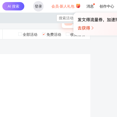
AI 搜索
登录
会员·新人礼包
消息
创作中心
×

未登录
🎁
￥30
登录领取最高
算力币
全部活动
免费活动
收费活动