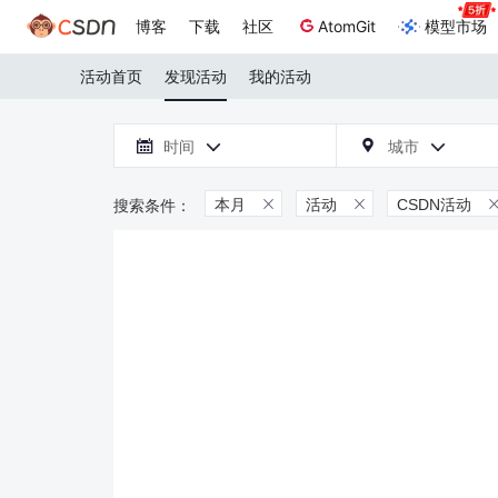
博客
下载
社区
AtomGit
模型市场
活动首页
发现活动
我的活动

时间
城市



本月
活动
CSDN活动

