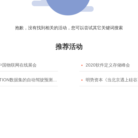
抱歉，没有找到相关的活动，您可以尝试其它关键词搜索
推荐活动
20中国物联网在线展会

2020软件定义存储峰会
TION数据集的自动驾驶预测模型挑战赛

明势资本《当北京遇上硅谷》系列之2